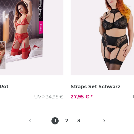
 Rot
Straps Set Schwarz
UVP 34,95 €
27,95 € *
1
2
3