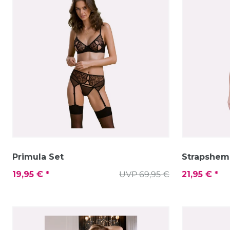
Primula Set
Strapshem
19,95 € *
UVP 69,95 €
21,95 € *