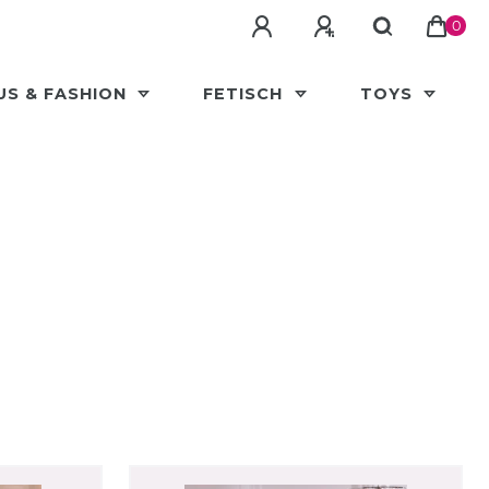
0
US & FASHION
FETISCH
TOYS