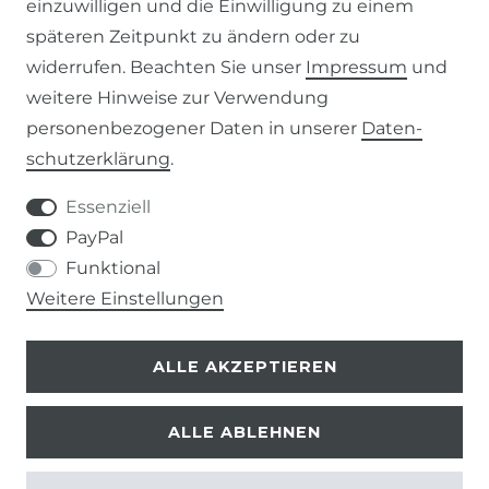
einzuwilligen und die Einwilligung zu einem
KONTAKT
späteren Zeitpunkt zu ändern oder zu
widerrufen. Beachten Sie unser
Impressum
und
weitere Hinweise zur Verwendung
VERTRAG WIDERRUFEN
personenbezogener Daten in unserer
Daten­
schutz­erklärung
.
KONTAKT
Essenziell
+49 (0) 9453 / 302130
PayPal
Funktional
info@despre.de
Weitere Einstellungen
ALLE AKZEPTIEREN
ALLE ABLEHNEN
© 2026 Despre
| Design by neoprisma
* Alle Preise zzgl. Versand