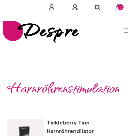
0
☰
Harnröhrenstimulation
Tickleberry Finn
Harnröhrendilator