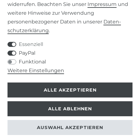
widerrufen. Beachten Sie unser
Impressum
und
weitere Hinweise zur Verwendung
VERTRAG WIDERRUFEN
personenbezogener Daten in unserer
Daten­
schutz­erklärung
.
KONTAKT
Essenziell
+49 (0) 9453 / 302130
PayPal
Funktional
info@despre.de
Weitere Einstellungen
ALLE AKZEPTIEREN
ALLE ABLEHNEN
© 2026 Despre
| Design by neoprisma
* Alle Preise zzgl. Versand
AUSWAHL AKZEPTIEREN
Gem. §19 UStG wird die Mehrwertsteuer in der Rechnung
nicht ausgewiesen.