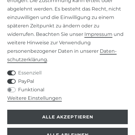
erfolgen. Die Zustimmung kann erteilt oder
abgelehnt werden. Es besteht das Recht, nicht
ZAHLUNG & VERSAND
einzuwilligen und die Einwilligung zu einem
KONTAKT
späteren Zeitpunkt zu ändern oder zu
widerrufen. Beachten Sie unser
Impressum
und
weitere Hinweise zur Verwendung
VERTRAG WIDERRUFEN
personenbezogener Daten in unserer
Daten­
schutz­erklärung
.
KONTAKT
Essenziell
+49 (0) 9453 / 302130
PayPal
Funktional
info@despre.de
Weitere Einstellungen
ALLE AKZEPTIEREN
ALLE ABLEHNEN