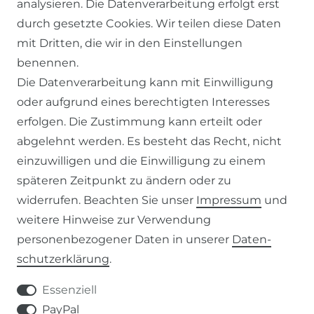
analysieren. Die Datenverarbeitung erfolgt erst
WIDERRUFSRECHT
durch gesetzte Cookies. Wir teilen diese Daten
DATENSCHUTZERKLÄRUNG
mit Dritten, die wir in den Einstellungen
benennen.
IMPRESSUM
Die Datenverarbeitung kann mit Einwilligung
oder aufgrund eines berechtigten Interesses
SERVICE
erfolgen. Die Zustimmung kann erteilt oder
abgelehnt werden. Es besteht das Recht, nicht
ZAHLUNG & VERSAND
einzuwilligen und die Einwilligung zu einem
KONTAKT
späteren Zeitpunkt zu ändern oder zu
widerrufen. Beachten Sie unser
Impressum
und
weitere Hinweise zur Verwendung
VERTRAG WIDERRUFEN
personenbezogener Daten in unserer
Daten­
schutz­erklärung
.
KONTAKT
Essenziell
+49 (0) 9453 / 302130
PayPal