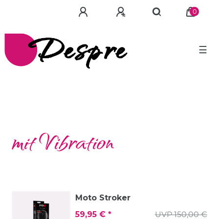
0
☰
mit Vibration
Moto Stroker
59,95 € *
UVP 150,00 €