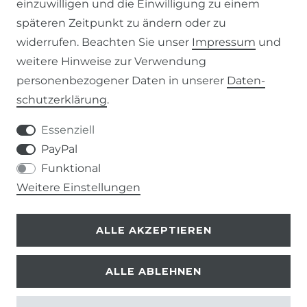
einzuwilligen und die Einwilligung zu einem
KONTAKT
späteren Zeitpunkt zu ändern oder zu
widerrufen. Beachten Sie unser
Impressum
und
weitere Hinweise zur Verwendung
VERTRAG WIDERRUFEN
personenbezogener Daten in unserer
Daten­
schutz­erklärung
.
KONTAKT
Essenziell
+49 (0) 9453 / 302130
PayPal
Funktional
info@despre.de
Weitere Einstellungen
ALLE AKZEPTIEREN
ALLE ABLEHNEN
© 2026 Despre
| Design by neoprisma
* Alle Preise zzgl. Versand