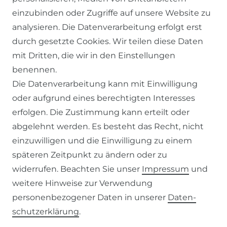
einzubinden oder Zugriffe auf unsere Website zu
AGB
analysieren. Die Datenverarbeitung erfolgt erst
WIDERRUFSRECHT
durch gesetzte Cookies. Wir teilen diese Daten
DATENSCHUTZERKLÄRUNG
mit Dritten, die wir in den Einstellungen
benennen.
IMPRESSUM
Die Datenverarbeitung kann mit Einwilligung
oder aufgrund eines berechtigten Interesses
SERVICE
erfolgen. Die Zustimmung kann erteilt oder
abgelehnt werden. Es besteht das Recht, nicht
ZAHLUNG & VERSAND
einzuwilligen und die Einwilligung zu einem
KONTAKT
späteren Zeitpunkt zu ändern oder zu
widerrufen. Beachten Sie unser
Impressum
und
weitere Hinweise zur Verwendung
VERTRAG WIDERRUFEN
personenbezogener Daten in unserer
Daten­
schutz­erklärung
.
KONTAKT