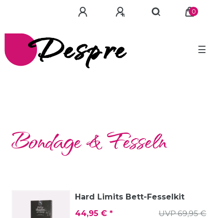
0
☰
Bondage & Fesseln
Hard Limits Bett-Fesselkit
44,95 € *
UVP 69,95 €