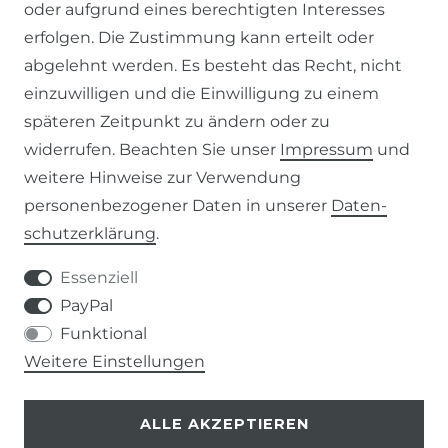
oder aufgrund eines berechtigten Interesses
SERVICE
erfolgen. Die Zustimmung kann erteilt oder
abgelehnt werden. Es besteht das Recht, nicht
ZAHLUNG & VERSAND
einzuwilligen und die Einwilligung zu einem
KONTAKT
späteren Zeitpunkt zu ändern oder zu
widerrufen. Beachten Sie unser
Impressum
und
weitere Hinweise zur Verwendung
VERTRAG WIDERRUFEN
personenbezogener Daten in unserer
Daten­
schutz­erklärung
.
KONTAKT
Essenziell
+49 (0) 9453 / 302130
PayPal
Funktional
info@despre.de
Weitere Einstellungen
ALLE AKZEPTIEREN