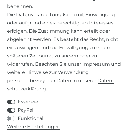
benennen.
IMPRESSUM
Die Datenverarbeitung kann mit Einwilligung
oder aufgrund eines berechtigten Interesses
SERVICE
erfolgen. Die Zustimmung kann erteilt oder
abgelehnt werden. Es besteht das Recht, nicht
ZAHLUNG & VERSAND
einzuwilligen und die Einwilligung zu einem
KONTAKT
späteren Zeitpunkt zu ändern oder zu
widerrufen. Beachten Sie unser
Impressum
und
weitere Hinweise zur Verwendung
VERTRAG WIDERRUFEN
personenbezogener Daten in unserer
Daten­
schutz­erklärung
.
KONTAKT
Essenziell
+49 (0) 9453 / 302130
PayPal
Funktional
info@despre.de
Weitere Einstellungen