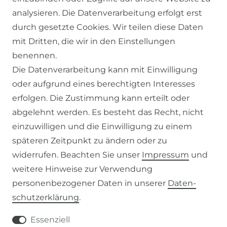
AGB
analysieren. Die Datenverarbeitung erfolgt erst
WIDERRUFSRECHT
durch gesetzte Cookies. Wir teilen diese Daten
DATENSCHUTZERKLÄRUNG
mit Dritten, die wir in den Einstellungen
benennen.
IMPRESSUM
Die Datenverarbeitung kann mit Einwilligung
oder aufgrund eines berechtigten Interesses
SERVICE
erfolgen. Die Zustimmung kann erteilt oder
abgelehnt werden. Es besteht das Recht, nicht
ZAHLUNG & VERSAND
einzuwilligen und die Einwilligung zu einem
KONTAKT
späteren Zeitpunkt zu ändern oder zu
widerrufen. Beachten Sie unser
Impressum
und
weitere Hinweise zur Verwendung
VERTRAG WIDERRUFEN
personenbezogener Daten in unserer
Daten­
schutz­erklärung
.
KONTAKT
Essenziell