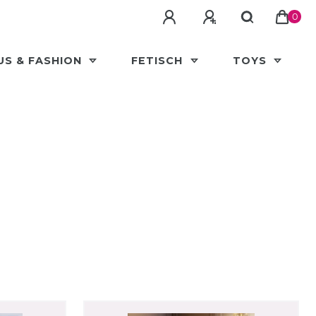
0
US & FASHION
FETISCH
TOYS