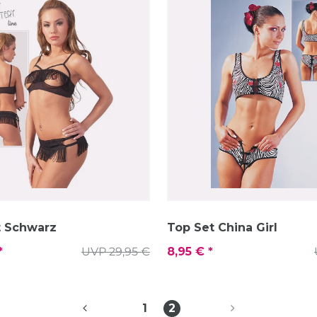
t Schwarz
Top Set China Girl
*
UVP 29,95 €
8,95 € *
1
2