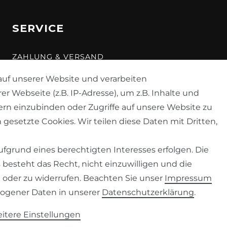
SERVICE
ZAHLUNG & VERSAND
KONTAKT
uf unserer Website und verarbeiten
Webseite (z.B. IP-Adresse), um z.B. Inhalte und
VERTRAG WIDERRUFEN
ern einzubinden oder Zugriffe auf unsere Website zu
 gesetzte Cookies. Wir teilen diese Daten mit Dritten,
fgrund eines berechtigten Interesses erfolgen. Die
besteht das Recht, nicht einzuwilligen und die
 oder zu widerrufen. Beachten Sie unser
Impressum
ogener Daten in unserer
Daten­schutz­erklärung
.
© 2026 Despre
| Design by neoprisma
* Alle Preise zzgl. Versand
itere Einstellungen
Gem. §19 UStG wird die Mehrwertsteuer in der Rechnung nicht ausgewiesen