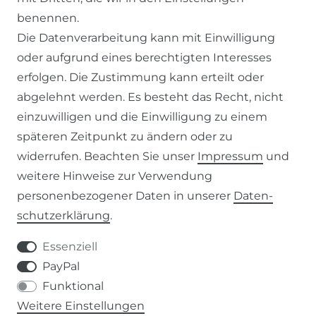
benennen.
IMPRESSUM
Die Datenverarbeitung kann mit Einwilligung
oder aufgrund eines berechtigten Interesses
SERVICE
erfolgen. Die Zustimmung kann erteilt oder
abgelehnt werden. Es besteht das Recht, nicht
ZAHLUNG & VERSAND
einzuwilligen und die Einwilligung zu einem
KONTAKT
späteren Zeitpunkt zu ändern oder zu
widerrufen. Beachten Sie unser
Impressum
und
weitere Hinweise zur Verwendung
VERTRAG WIDERRUFEN
personenbezogener Daten in unserer
Daten­
schutz­erklärung
.
KONTAKT
Essenziell
+49 (0) 9453 / 302130
PayPal
Funktional
info@despre.de
Weitere Einstellungen