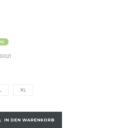
IG
51021
L
XL
IN DEN WARENKORB