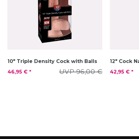
10" Triple Density Cock with Balls
12" Cock N
UVP 96,00 €
46,95 € *
42,95 € *