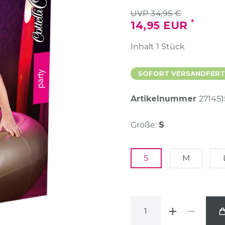
UVP 34,95 €
*
14,95 EUR
Inhalt
1
Stück
SOFORT VERSANDFERT
Artikelnummer
271451
Größe:
S
S
M