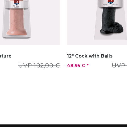
ature
12" Cock with Balls
UVP 102,00 €
UVP 
48,95 € *