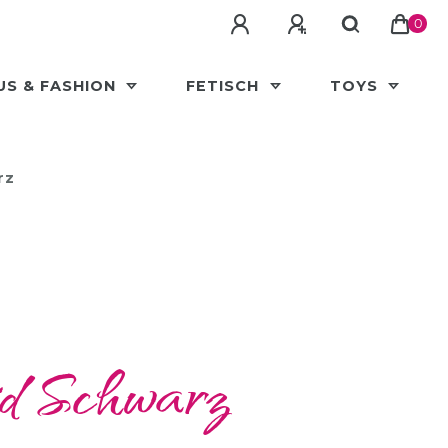
0
US & FASHION
FETISCH
TOYS
rz
id Schwarz