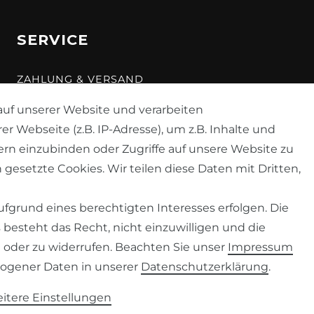
SERVICE
ZAHLUNG & VERSAND
KONTAKT
uf unserer Website und verarbeiten
Webseite (z.B. IP-Adresse), um z.B. Inhalte und
VERTRAG WIDERRUFEN
ern einzubinden oder Zugriffe auf unsere Website zu
 gesetzte Cookies. Wir teilen diese Daten mit Dritten,
fgrund eines berechtigten Interesses erfolgen. Die
besteht das Recht, nicht einzuwilligen und die
 oder zu widerrufen. Beachten Sie unser
Impressum
ogener Daten in unserer
Daten­schutz­erklärung
.
© 2026 Despre
| Design by neoprisma
* Alle Preise zzgl. Versand
itere Einstellungen
Gem. §19 UStG wird die Mehrwertsteuer in der Rechnung nicht ausgewiesen