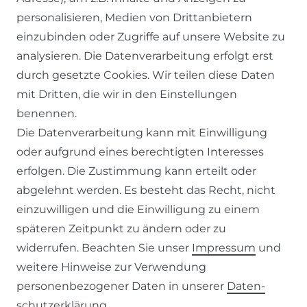
RECHTLICHES
personalisieren, Medien von Drittanbietern
einzubinden oder Zugriffe auf unsere Website zu
AGB
analysieren. Die Datenverarbeitung erfolgt erst
WIDERRUFSRECHT
durch gesetzte Cookies. Wir teilen diese Daten
DATENSCHUTZERKLÄRUNG
mit Dritten, die wir in den Einstellungen
benennen.
IMPRESSUM
Die Datenverarbeitung kann mit Einwilligung
oder aufgrund eines berechtigten Interesses
SERVICE
erfolgen. Die Zustimmung kann erteilt oder
abgelehnt werden. Es besteht das Recht, nicht
ZAHLUNG & VERSAND
einzuwilligen und die Einwilligung zu einem
KONTAKT
späteren Zeitpunkt zu ändern oder zu
widerrufen. Beachten Sie unser
Impressum
und
weitere Hinweise zur Verwendung
VERTRAG WIDERRUFEN
personenbezogener Daten in unserer
Daten­
schutz­erklärung
.