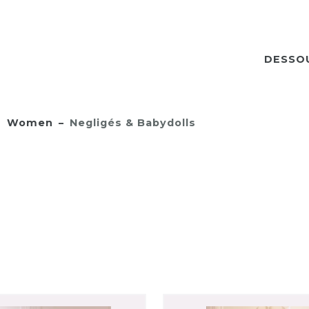
DESSO
Women
Negligés & Babydolls