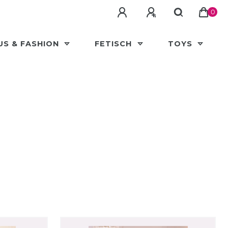
0
US & FASHION
FETISCH
TOYS