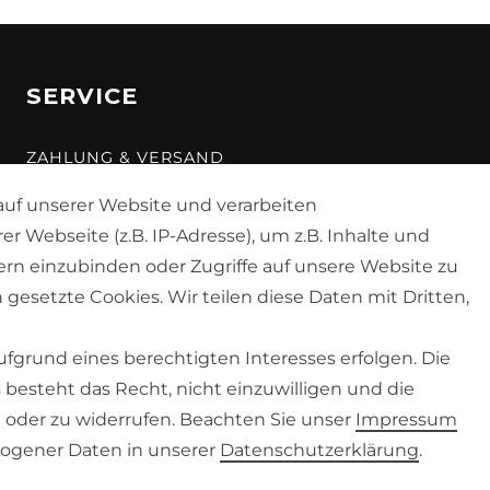
SERVICE
ZAHLUNG & VERSAND
KONTAKT
uf unserer Website und verarbeiten
Webseite (z.B. IP-Adresse), um z.B. Inhalte und
VERTRAG WIDERRUFEN
ern einzubinden oder Zugriffe auf unsere Website zu
 gesetzte Cookies. Wir teilen diese Daten mit Dritten,
fgrund eines berechtigten Interesses erfolgen. Die
besteht das Recht, nicht einzuwilligen und die
 oder zu widerrufen. Beachten Sie unser
Impressum
ogener Daten in unserer
Daten­schutz­erklärung
.
© 2026 Despre
| Design by neoprisma
* Alle Preise zzgl. Versand