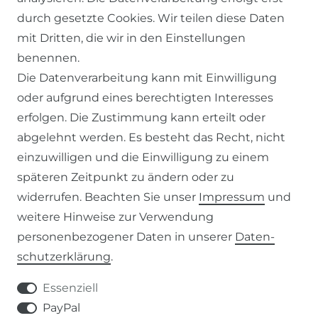
WIDERRUFSRECHT
durch gesetzte Cookies. Wir teilen diese Daten
DATENSCHUTZERKLÄRUNG
mit Dritten, die wir in den Einstellungen
benennen.
IMPRESSUM
Die Datenverarbeitung kann mit Einwilligung
oder aufgrund eines berechtigten Interesses
SERVICE
erfolgen. Die Zustimmung kann erteilt oder
abgelehnt werden. Es besteht das Recht, nicht
ZAHLUNG & VERSAND
einzuwilligen und die Einwilligung zu einem
KONTAKT
späteren Zeitpunkt zu ändern oder zu
widerrufen. Beachten Sie unser
Impressum
und
weitere Hinweise zur Verwendung
VERTRAG WIDERRUFEN
personenbezogener Daten in unserer
Daten­
schutz­erklärung
.
KONTAKT
Essenziell
+49 (0) 9453 / 302130
PayPal