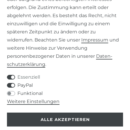
SERVICE
erfolgen. Die Zustimmung kann erteilt oder
abgelehnt werden. Es besteht das Recht, nicht
ZAHLUNG & VERSAND
einzuwilligen und die Einwilligung zu einem
KONTAKT
späteren Zeitpunkt zu ändern oder zu
widerrufen. Beachten Sie unser
Impressum
und
weitere Hinweise zur Verwendung
VERTRAG WIDERRUFEN
personenbezogener Daten in unserer
Daten­
schutz­erklärung
.
KONTAKT
Essenziell
+49 (0) 9453 / 302130
PayPal
Funktional
info@despre.de
Weitere Einstellungen
ALLE AKZEPTIEREN