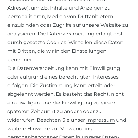
RECHTLICHES
Adresse), um z.B. Inhalte und Anzeigen zu
personalisieren, Medien von Drittanbietern
einzubinden oder Zugriffe auf unsere Website zu
AGB
analysieren. Die Datenverarbeitung erfolgt erst
WIDERRUFSRECHT
durch gesetzte Cookies. Wir teilen diese Daten
DATENSCHUTZERKLÄRUNG
mit Dritten, die wir in den Einstellungen
benennen.
IMPRESSUM
Die Datenverarbeitung kann mit Einwilligung
oder aufgrund eines berechtigten Interesses
SERVICE
erfolgen. Die Zustimmung kann erteilt oder
abgelehnt werden. Es besteht das Recht, nicht
ZAHLUNG & VERSAND
einzuwilligen und die Einwilligung zu einem
KONTAKT
späteren Zeitpunkt zu ändern oder zu
widerrufen. Beachten Sie unser
Impressum
und
weitere Hinweise zur Verwendung
VERTRAG WIDERRUFEN
personenbezogener Daten in unserer
Daten­