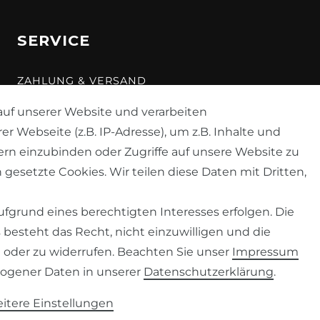
SERVICE
ZAHLUNG & VERSAND
KONTAKT
uf unserer Website und verarbeiten
Webseite (z.B. IP-Adresse), um z.B. Inhalte und
VERTRAG WIDERRUFEN
ern einzubinden oder Zugriffe auf unsere Website zu
 gesetzte Cookies. Wir teilen diese Daten mit Dritten,
fgrund eines berechtigten Interesses erfolgen. Die
besteht das Recht, nicht einzuwilligen und die
 oder zu widerrufen. Beachten Sie unser
Impressum
ogener Daten in unserer
Daten­schutz­erklärung
.
© 2026 Despre
| Design by neoprisma
* Alle Preise zzgl. Versand
itere Einstellungen
Gem. §19 UStG wird die Mehrwertsteuer in der Rechnung nicht ausgewiesen