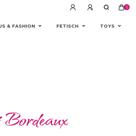
0
US & FASHION
FETISCH
TOYS
 Bordeaux