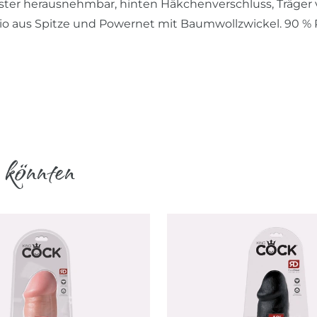
ster herausnehmbar, hinten Häkchenverschluss, Träger v
Rio aus Spitze und Powernet mit Baumwollzwickel. 90 % P
 könnten