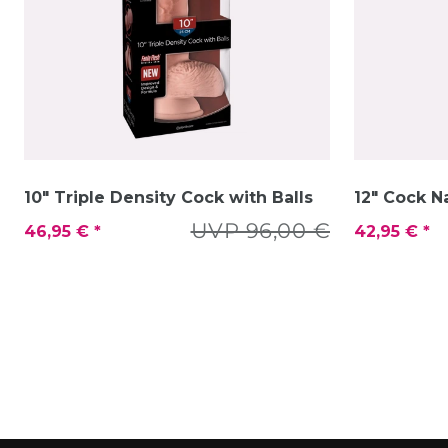
10" Triple Density Cock with Balls
12" Cock N
UVP 96,00 €
46,95 € *
42,95 € *