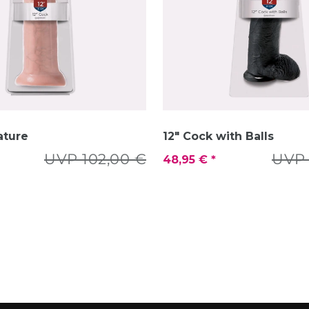
ature
12" Cock with Balls
UVP 102,00 €
UVP 
48,95 € *