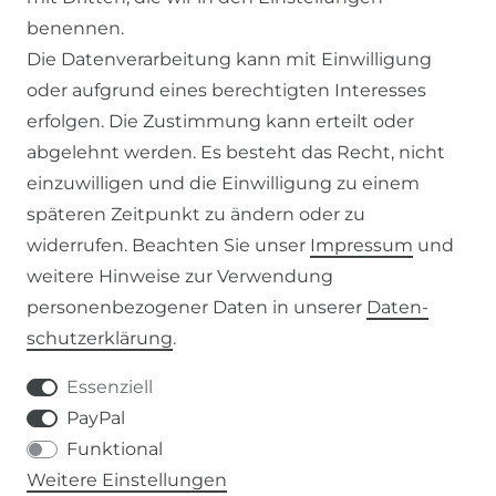
benennen.
IMPRESSUM
Die Datenverarbeitung kann mit Einwilligung
oder aufgrund eines berechtigten Interesses
SERVICE
erfolgen. Die Zustimmung kann erteilt oder
abgelehnt werden. Es besteht das Recht, nicht
ZAHLUNG & VERSAND
einzuwilligen und die Einwilligung zu einem
KONTAKT
späteren Zeitpunkt zu ändern oder zu
widerrufen. Beachten Sie unser
Impressum
und
weitere Hinweise zur Verwendung
VERTRAG WIDERRUFEN
personenbezogener Daten in unserer
Daten­
schutz­erklärung
.
KONTAKT
Essenziell
+49 (0) 9453 / 302130
PayPal
Funktional
info@despre.de
Weitere Einstellungen