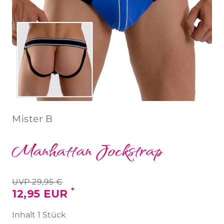
Mister B
Manhattan Jockstrap
UVP 29,95 €
*
12,95 EUR
Inhalt
1
Stück