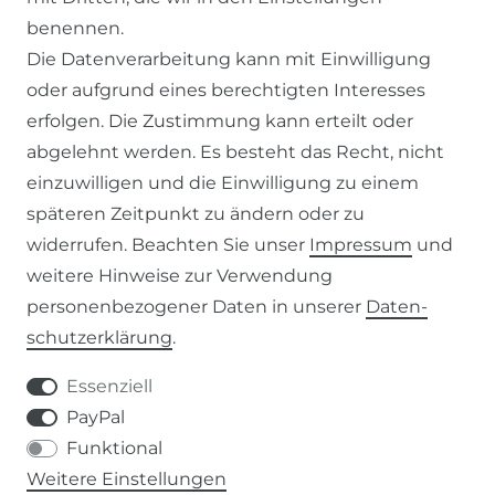
benennen.
IMPRESSUM
Die Datenverarbeitung kann mit Einwilligung
oder aufgrund eines berechtigten Interesses
SERVICE
erfolgen. Die Zustimmung kann erteilt oder
abgelehnt werden. Es besteht das Recht, nicht
ZAHLUNG & VERSAND
einzuwilligen und die Einwilligung zu einem
KONTAKT
späteren Zeitpunkt zu ändern oder zu
widerrufen. Beachten Sie unser
Impressum
und
weitere Hinweise zur Verwendung
VERTRAG WIDERRUFEN
personenbezogener Daten in unserer
Daten­
schutz­erklärung
.
KONTAKT
Essenziell
+49 (0) 9453 / 302130
PayPal
Funktional
info@despre.de
Weitere Einstellungen